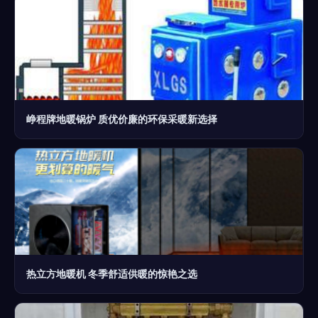
峥程牌地暖锅炉 质优价廉的环保采暖新选择
热立方地暖机 冬季舒适供暖的惊艳之选